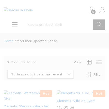
0
Home
/
flori mari spectaculoase
2
Products found
View
Sortează după cele mai recente
Filter
Hot
Hot
Clematis ‘Ville de Lyon’
Clematis ‘Warszawska Nike’
115,00
lei