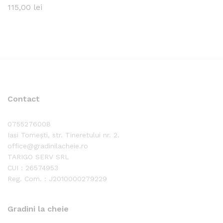
115,00
lei
ț
xim
Contact
0755276008
Iasi Tomești, str. Tineretului nr. 2.
office@gradinilacheie.ro
TARIGO SERV SRL
CUI : 26574953
Reg. Com. : J2010000279229
Gradini la cheie