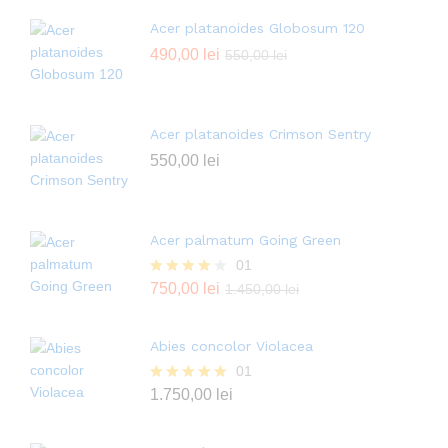
Acer platanoides Globosum 120
490,00
lei
550,00
lei
Acer platanoides Crimson Sentry
550,00
lei
Acer palmatum Going Green
01
Evaluat la
750,00
lei
1.450,00
lei
4.00
din 5
Abies concolor Violacea
01
Evaluat la
1.750,00
lei
5.00
din 5