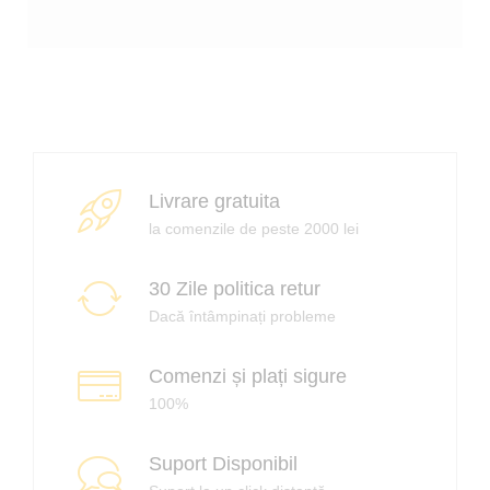
l
i
ț
f
r
Livrare gratuita
la comenzile de peste 2000 lei
i
i
30 Zile politica retur
ț
Dacă întâmpinați probleme
i
i
i
Comenzi și plați sigure
i
t
100%
t
i
l
Suport Disponibil