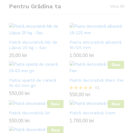
Pentru Grădina ta
View All
Piatră decorativă Alb de
Piatra decorativă albastră
Lăpuș 20 kg – Sac
16-125 mm
20,00
lei
1.500,00
lei
New
Piatra spartă de carieră
Piatră decorativă Maro Fier
16-63 mm gri
01
550,00
lei
Evaluat la
550,00
lei
5.00
New
din 5
New
Piatră decorativă Gri
Piatră decorativă Crem
550,00
lei
1.700,00
lei
New