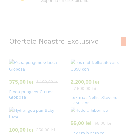
Suport la un click distantă
Ofertele Noastre Exclusive
375,00
lei
2.200,00
lei
1.100,00
lei
7.500,00
lei
Picea pungens Glauca
Globosa
Ilex mut Nellie Stevens
C350 con
55,00
lei
65,00
lei
100,00
lei
250,00
lei
Hedera hibernica