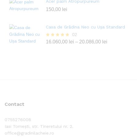
Acer palm Atropurpureum
150,00
lei
Casa de Grădina Neo cu Ușa Standard
02
Evaluat la
16.060,00
lei
–
20.086,00
lei
5.00
din 5
Contact
0755276008
Iasi Tomești, str. Tineretului nr. 2.
office@gradinilacheie.ro