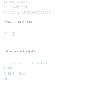
TARIGO SERV SRL
CUI : 26574953
Reg. Com. : J2010000279229
Gradini la cheie
Informatii Legale
Politica de confidentialitate
A.N.P.C
A.N.P.C – SAL
ODR