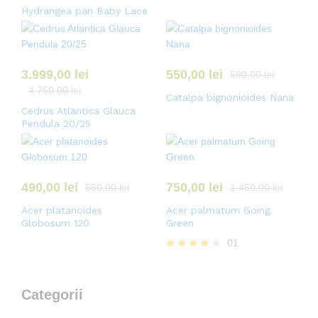
Hydrangea pan Baby Lace
3.999,00
lei
550,00
lei
590,00
lei
4.750,00
lei
Catalpa bignonioides Nana
Cedrus Atlantica Glauca
Pendula 20/25
490,00
lei
750,00
lei
550,00
lei
1.450,00
lei
Acer platanoides
Acer palmatum Going
Globosum 120
Green
01
Evaluat la
4.00
din 5
Categorii